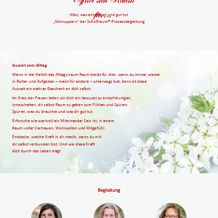
Öffnet sich Raum
für...
Alles, was entspannt und gut tut
„Schnuppern“ der Schoßraum®-Prozessbegleitung
Auszeit vom Alltag
Wenn in der Hektik des Alltags kaum Raum bleibt für dich, wenn du immer wieder
in Rollen und Aufgaben – meist für andere – unterwegs bist, dann ist diese
Auszeit ein wahres Geschenk an dich selbst.
Im Kreis der Frauen laden wir dich ein bewusst zu entschleunigen,
innezuhalten, dir selbst Raum zu geben zum Fühlen und Spüren.
Spüren, was du brauchst und was dir gut tut.
Erforsche wie wertvoll ein Miteinander Sein ist, in einem
Raum voller Vertrauen, Wohlwollen und Mitgefühl.
Entdecke, welche Kraft in dir steckt, wenn du mit
dir selbst verbunden bist. Und wie diese Kraft
dich durch das Leben trägt.
Begleitung